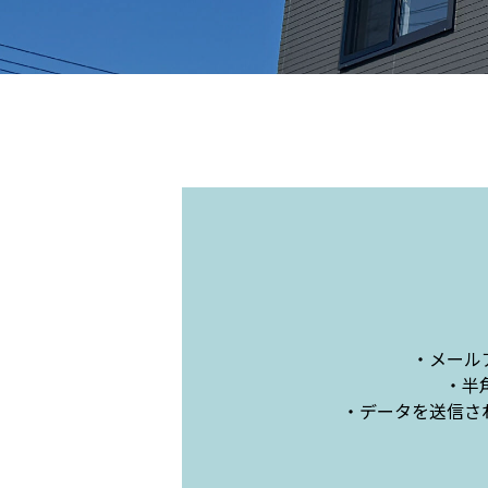
メール
半
データを送信さ