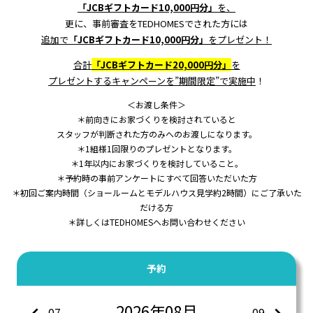
「JCBギフトカード10,000円分」
を、
更に、事前審査をTEDHOMESでされた方には
追加で
「JCBギフトカード10,000円分」
をプレゼント！
合計
「JCBギフトカード
2
0,000円分」
を
プレゼントするキャンペーンを”期間限定”で実施中
！
＜お渡し条件＞
＊前向きにお家づくりを検討されていると
スタッフが判断された方のみへのお渡しになります。
＊1組様1回限りのプレゼントとなります。
＊1年以内にお家づくりを検討していること。
＊予約時の事前アンケートにすべて回答いただいた方
＊初回ご案内時間（ショールームとモデルハウス見学約2時間）にご了承いた
だける方
＊詳しくはTEDHOMESへお問い合わせください
予約
2026年08月
07
09