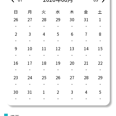
keyboard_arrow_left
keyboard_arrow_right
日
月
火
水
木
金
土
26
27
28
29
30
31
1
2
3
4
5
6
7
8
9
10
11
12
13
14
15
16
17
18
19
20
21
22
23
24
25
26
27
28
29
30
31
1
2
3
4
5