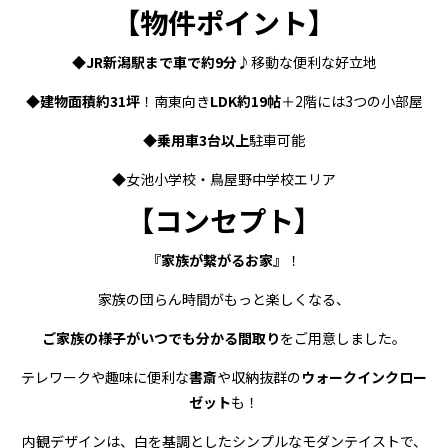
【物件ポイント】
◆
JR新潟駅まで車で約9分
♪移動な便利な好立地
◆
建物面積約31坪
！南東向き
LDK約19帖
＋2階には3つの小部屋
◆
乗用車3台以上
駐車可能
◆女池小学校・鳥屋野中学校エリア
【コンセプト】
『家族が繋がるお家』
！
家族の団らん時間がもっと楽しくなる、
ご家族の様子がいつでも分かる間取り
をご用意しました。
テレワークや趣味に便利な
書斎
や収納抜群の
ウォークインクロー
ゼット
も！
内観デザインは、白を基調としたシンプルなモダンテイストで、